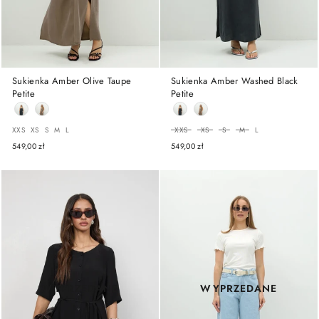
Sukienka Amber Olive Taupe
Sukienka Amber Washed Black
Petite
Petite
ROZMIAR
ROZMIAR
XXS
XS
S
M
L
XXS
XS
S
M
L
549,00 zł
549,00 zł
WYPRZEDANE
WYPRZEDANE