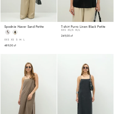
Spodnie Naver Sand Petite
T-shirt Purro Linen Black Petite
ROZMIAR
XXS
XS/S
M/L
249,00 zł
ROZMIAR
XXS
XS
S
M
L
489,00 zł