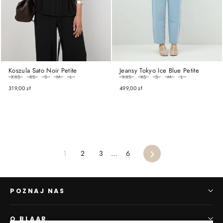
Koszula Sato Noir Petite
Jeansy Tokyo Ice Blue Petite
ROZMIAR
ROZMIAR
XXS
XS
S
M
L
XXS
XS
S
M
L
319,00 zł
499,00 zł
1
2
3
…
6
Następny
POZNAJ NAS
O BLAAR