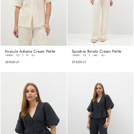
Koszula Adiama Cream Petite
Spodnie Boreto Cream Petite
ROZMIAR
ROZMIAR
XXS
XS
S
M
L
XXS
XS
S
M
L
369,00 zł
379,00 zł
WYPRZEDANE