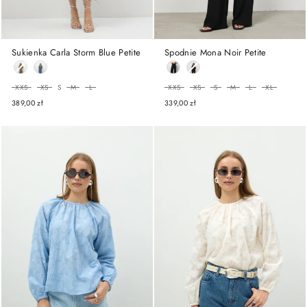
Sukienka Carla Storm Blue Petite
Spodnie Mona Noir Petite
ROZMIAR
ROZMIAR
XXS
XS
S
M
L
XXS
XS
S
M
L
XL
389,00 zł
339,00 zł