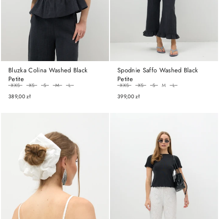
Bluzka Colina Washed Black
Spodnie Saffo Washed Black
Petite
Petite
ROZMIAR
ROZMIAR
XXS
XS
S
M
L
XXS
XS
S
M
L
389,00 zł
399,00 zł