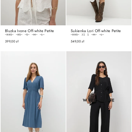
Bluzka Ivone Off-white Petite
Sukienka Lori Off-white Petite
ROZMIAR
ROZMIAR
XXS
XS
S
M
L
XXS
XS
S
M
L
399,00 zł
549,00 zł
WYPRZEDANE