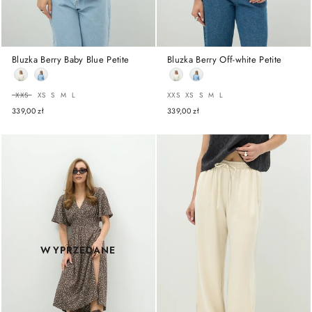
Bluzka Berry Baby Blue Petite
Bluzka Berry Off-white Petite
ROZMIAR
ROZMIAR
XXS
XS
S
M
L
XXS
XS
S
M
L
339,00 zł
339,00 zł
WYPRZEDANE